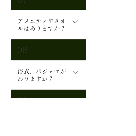
子様連れのお客様も大歓迎
です。 おねしょシートや補
助便座などもご用意してお
アメニティやタオ
ります。
ルはありますか？
バスタオル、フェイスタオ
08
ル、シャンプー、コンディ
ショナー、ボディソープ、
歯ブラシ、コットン綿棒、
浴衣、パジャマが
ヘアブラシ、T字カミソリを
ありますか？
ご用意しております。 その
他備品については各宿泊施
浴衣、パジャマ等の準備は
設ページにてご確認くださ
09
ございませんのでお客様自
いませ。
身でご用意お願いいたしま
す。
連泊の場合、滞在
中の清掃はありま