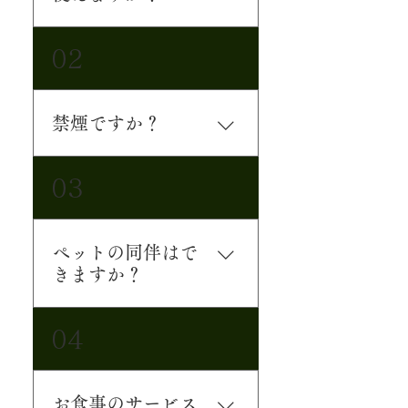
無料でWi-Fiをご利用いただ
02
けます。
禁煙ですか？
愛煙家のお客様には大変申
03
し訳ございませんが、火災
防止のため全館禁煙となり
ます。 また、外で喫煙され
ペットの同伴はで
た吸殻をゴミ箱や空き缶に
きますか？
捨てることはご遠慮くださ
いませ。
申し訳ございませんがご遠
04
慮いただいております。
お食事のサービス