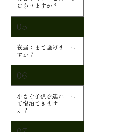
はありますか？
お食事の提供サービスはご
05
ざいませんので、備え付け
のキッチンにて自炊いただ
くか、デリバリーや買った
夜遅くまで騒げま
ものを持ち込んでのお食事
すか？
をお願いいたします。 ※に
んにく、炒め玉ねぎ、キム
周辺には一般の住宅もあ
チ、カレー、焼肉など香り
06
り、夜はたいへん静かな場
の強い香辛料や素材、調味
所です。20:00〜8:00は、
料などを使用した料理は調
大音量の音楽、大声での会
理しないようにご協力をお
小さな子供を連れ
話はご遠慮いただきますよ
願いいたします。 (臭いが部
て宿泊できます
うお願いいたします。 ま
屋中にこもり、次のお客様
か？
た、日中もご近所へのご配
のご案内が出来なくなりま
慮をお願いいたします。
す。）
一棟貸し切りですので、お
07