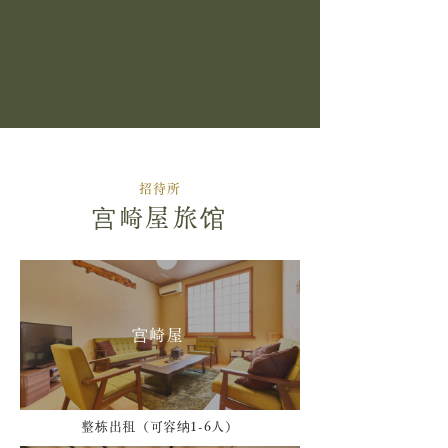
招待所
屋旅馆
宫崎
宫崎屋
整栋出租（可容纳1-6人）