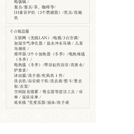
电饭锅 /
餐具/餐具/茶、咖啡等/
IH兼容炉灶（2个燃烧器）/炊具/洗碗
机
その他設備
互联网（无线LAN）/电视/3台空调/
加湿空气净化器 / 温水冲水马桶 / 儿童
马桶座 /
循环器/2个小加热器（冬季）/电热地毯
（冬季）/
电热毯（冬季）/带浴缸的浴室/洗发水/
护发素/
沐浴露/洗手液/吹风机 1 件/
洗衣机/浴室烘干机/洗衣液/熨斗/烫衣
板/衣架/
空间除臭喷雾 / 吸尘器等清洁工具 / 床
单 / 尿床床单 /
延长线 *无变压器/雨伞/洗手液