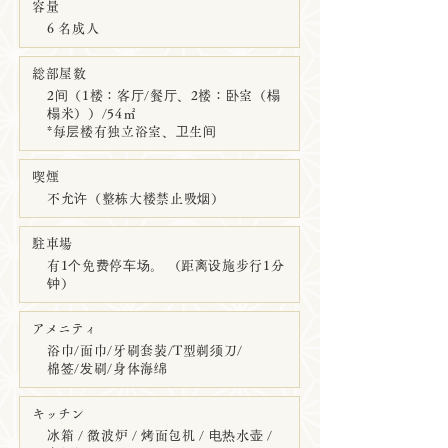
容量
6 名成人
総部屋数
2间（1楼：客厅/餐厅、2楼：卧室（榻
榻米））/54㎡
*每层楼有独立浴室、卫生间
喫煙
不允许（整栋大楼禁止吸烟）
駐車場
有1个免费停车场。 （距离设施步行1分
钟）
アメニティ
浴巾/面巾/牙刷套装/T型剃须刀/
棉签/发刷/身体海绵
キッチン
冰箱 / 微波炉 / 烤面包机 / 电热水壶 /